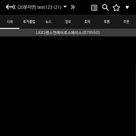
[20분지연] test123 (21)
▼
시세
투자클럽
뉴스
정보
토픽
토론
주문
LIG디펜스앤에어로스페이스(079550)