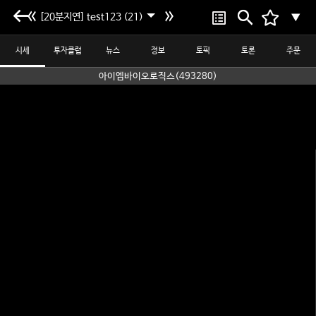
[20분지연] test123 (21)
▼
시세
투자클럽
뉴스
정보
토픽
토론
주문
아이엠바이오로직스(493280)