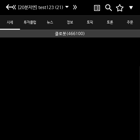
[20분지연] test123 (21)
▼
시세
투자클럽
뉴스
정보
토픽
토론
주문
클로봇(466100)