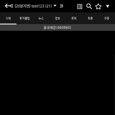
[20분지연] test123 (21)
▼
시세
투자클럽
뉴스
정보
토픽
토론
주문
동국제강(460860)