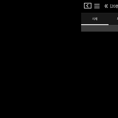
[20분
시세