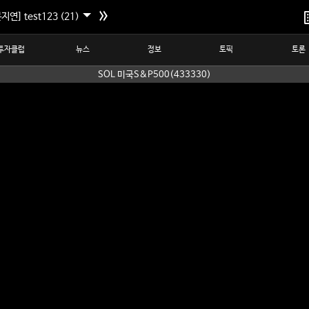
지연] test123 (21)
투자클럽
뉴스
정보
토픽
토론
SOL 미국S&P500(433330)