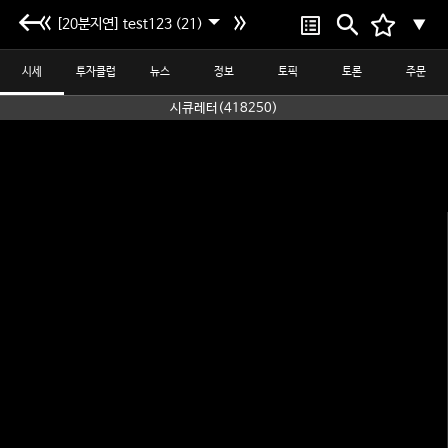
[20분지연] test123 (21)
▼
시세
투자클럽
뉴스
정보
토픽
토론
주문
시큐레터(418250)