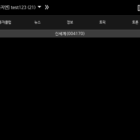
지연] test123 (21)
투자클럽
뉴스
정보
토픽
토론
신세계(004170)