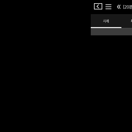
[20분
시세