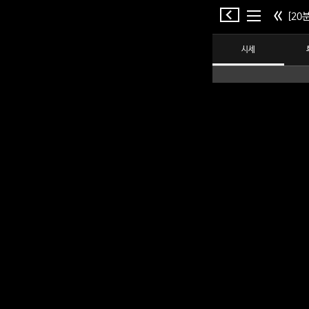
[20분
시세