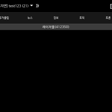
지연] test123 (21)
투자클럽
뉴스
정보
토픽
토론
레이저쎌(412350)