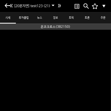
[20분지연] test123 (21)
▼
시세
투자클럽
뉴스
정보
토픽
토론
주문
온코크로스(382150)