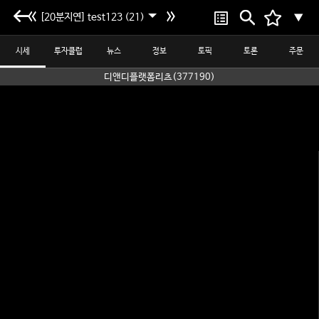
[20분지연] test123 (21)
▼
시세
투자클럽
뉴스
정보
토픽
토론
주문
디앤디플랫폼리츠(377190)