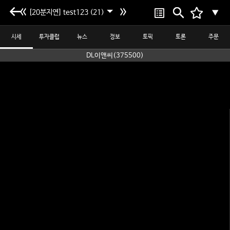
[20분지연] test123 (21)
▼
시세
투자클럽
뉴스
정보
토픽
토론
주문
DL이앤씨(375500)