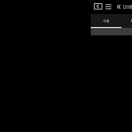
[20분
시세