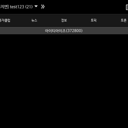
지연] test123 (21)
투자클럽
뉴스
정보
토픽
토론
아이티아이즈(372800)