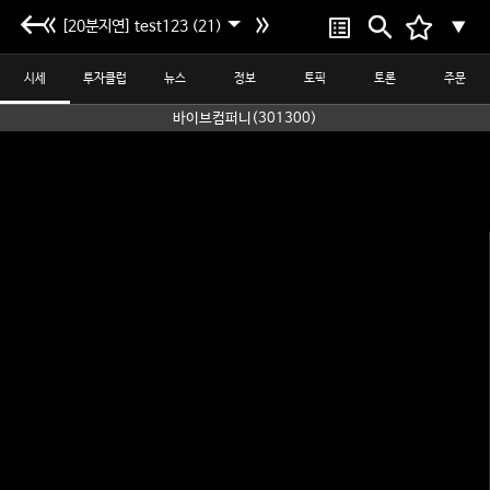
[20분지연] test123 (21)
▼
시세
투자클럽
뉴스
정보
토픽
토론
주문
바이브컴퍼니(301300)