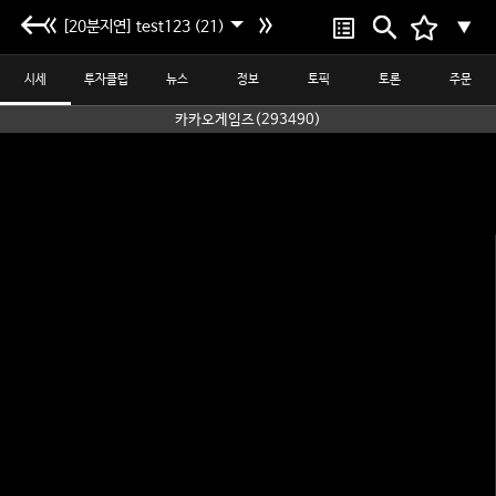
[20분지연] test123 (21)
▼
시세
투자클럽
뉴스
정보
토픽
토론
주문
카카오게임즈(293490)