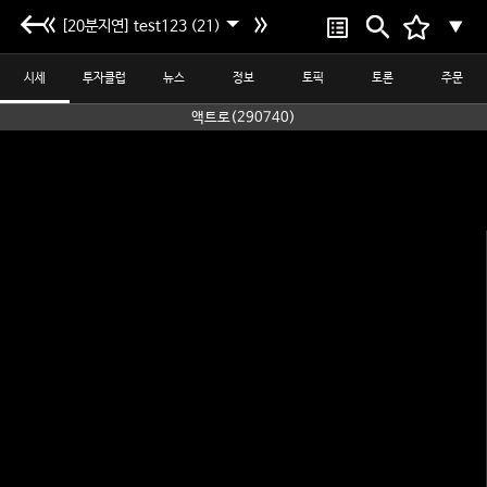
[20분지연] test123 (21)
▼
시세
투자클럽
뉴스
정보
토픽
토론
주문
액트로(290740)