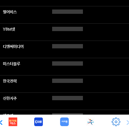
펄어비스
YBM넷
디앤씨미디어
미스터블루
한국전력
신한지주
팬오션