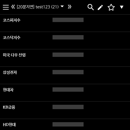
[20분지연] test123 (21)
▼
코스피지수
코스닥지수
미국 다우 산업
삼성전자
현대차
KB금융
HD현대