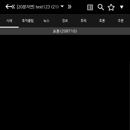
[20분지연] test123 (21)
▼
시세
투자클럽
뉴스
정보
토픽
토론
주문
포톤(208710)