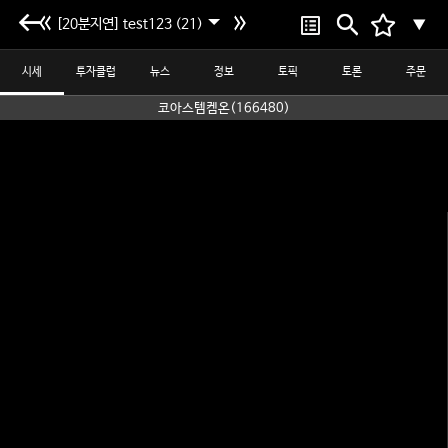
[20분지연] test123 (21)
▼
시세
투자클럽
뉴스
정보
토픽
토론
주문
코아스템켐온(166480)