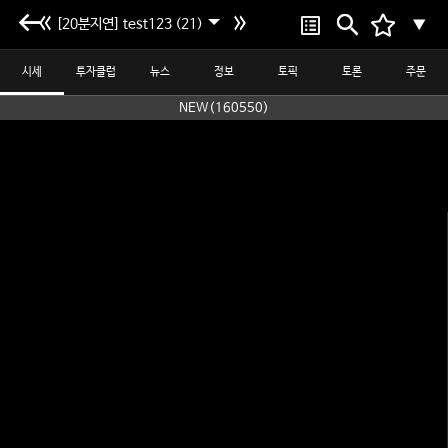
[20분지연] test123 (21)
▼
시세
투자클럽
뉴스
정보
토픽
토론
주문
NEW(160550)