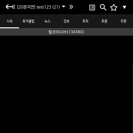
[20분지연] test123 (21)
▼
시세
투자클럽
뉴스
정보
토픽
토론
주문
탑코미디어(134580)