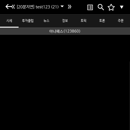
[20분지연] test123 (21)
▼
시세
투자클럽
뉴스
정보
토픽
토론
주문
아나패스(123860)