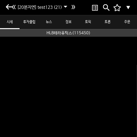
[20분지연] test123 (21)
▼
시세
투자클럽
뉴스
정보
토픽
토론
주문
HLB테라퓨틱스(115450)