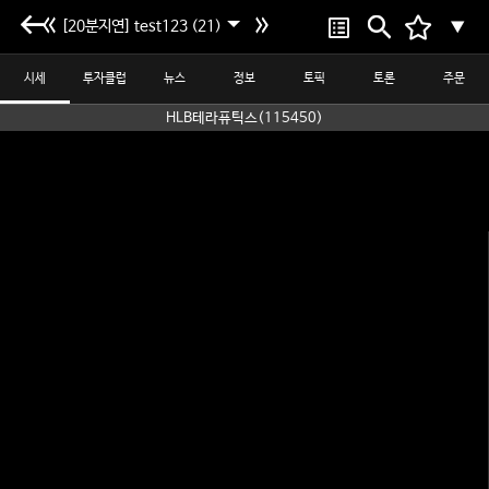
[20분지연] test123 (21)
▼
시세
투자클럽
뉴스
정보
토픽
토론
주문
HLB테라퓨틱스(115450)