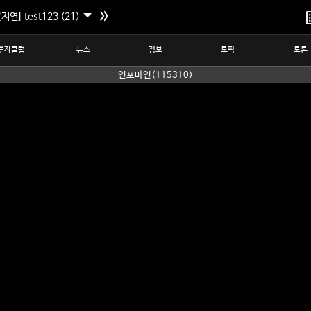
지연] test123 (21)
투자클럽
뉴스
정보
토픽
토론
인포바인(115310)