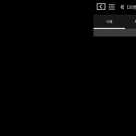
[20분
시세