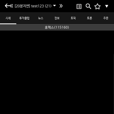
[20분지연] test123 (21)
▼
시세
투자클럽
뉴스
정보
토픽
토론
주문
휴맥스(115160)