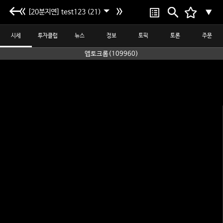
[20분지연] test123 (21)
▼
시세
투자클럽
뉴스
정보
토픽
토론
주문
앱토크롬(109960)