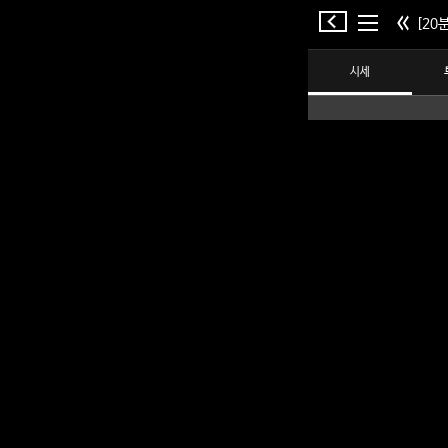
[20분
시세