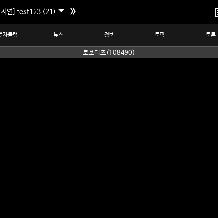
지연] test123 (21)
투자클럽
뉴스
정보
토픽
토론
로보티즈(108490)