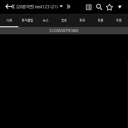
[20분지연] test123 (21)
▼
시세
투자클럽
뉴스
정보
토픽
토론
주문
CJ CGV(079160)