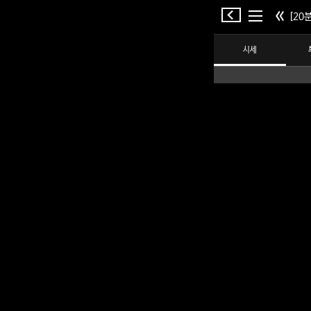
[20분
시세