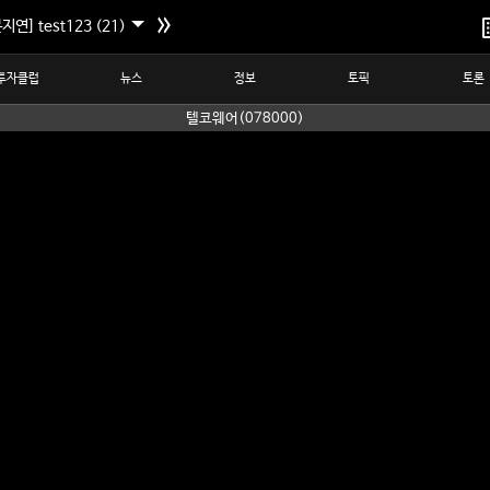
지연] test123 (21)
투자클럽
뉴스
정보
토픽
토론
텔코웨어(078000)