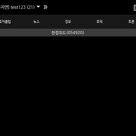
지연] test123 (21)
투자클럽
뉴스
정보
토픽
토론
한컴위드(054920)