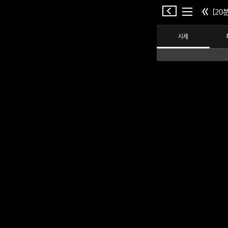
[20분
시세