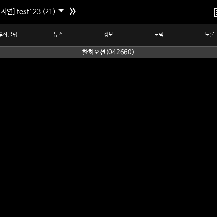
지연] test123 (21)
투자클럽
뉴스
정보
토픽
토론
한화오션(042660)