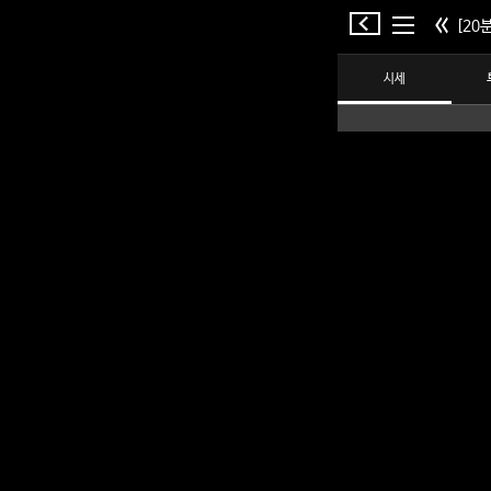
[20분
시세