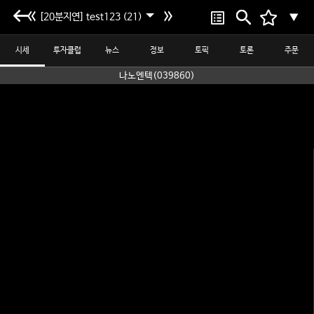
[20분지연] test123 (21)
▼
시세
투자클럽
뉴스
정보
토픽
토론
주문
나노엔텍(039860)