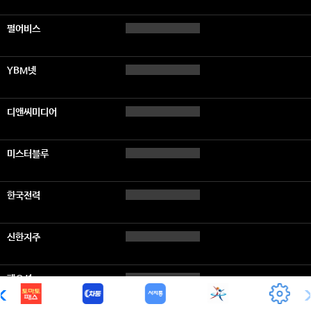
펄어비스
YBM넷
디앤씨미디어
미스터블루
한국전력
신한지주
팬오션