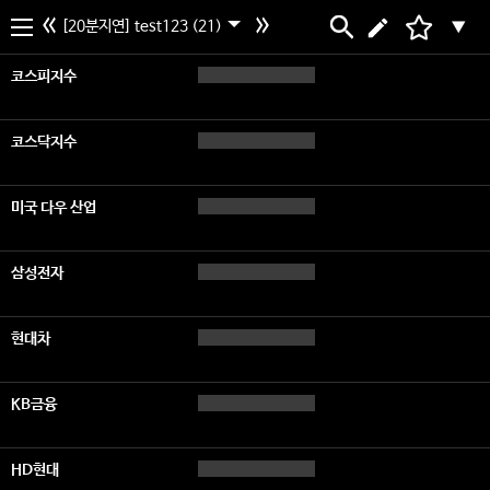
[20분지연] test123 (21)
▼
코스피지수
코스닥지수
미국 다우 산업
삼성전자
현대차
KB금융
HD현대