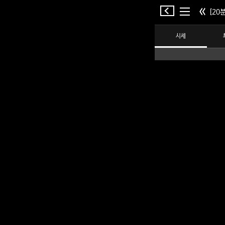
[20분
시세