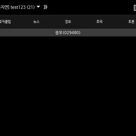
지연] test123 (21)
투자클럽
뉴스
정보
토픽
토론
광무(029480)