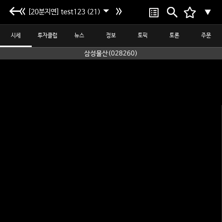
[20분지연] test123 (21)
▼
시세
투자클럽
뉴스
정보
토픽
토론
주문
삼성물산(028260)