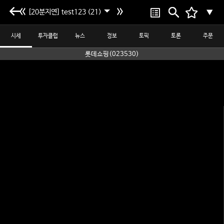
[20분지연] test123 (21)
▼
시세
투자클럽
뉴스
정보
토픽
토론
주문
롯데쇼핑(023530)