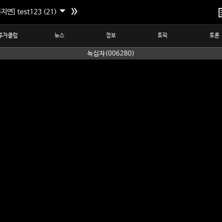
지연] test123 (21)
투자클럽
뉴스
정보
토픽
토론
녹십자(006280)