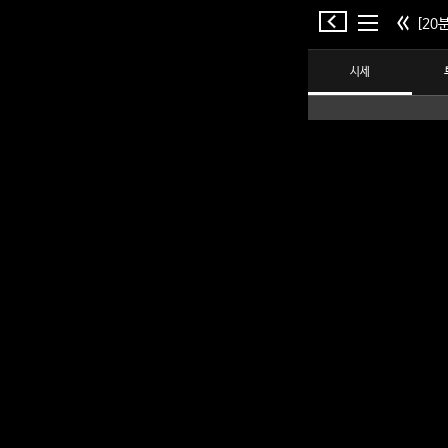
[20분
시세