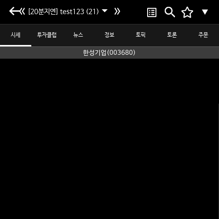
[20분지연] test123 (21)
▼
시세
투자클럽
뉴스
정보
토픽
토론
주문
한성기업(003680)