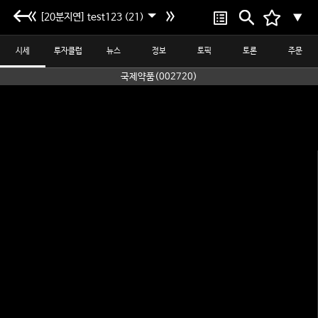
[20분지연] test123 (21)
▼
시세
투자클럽
뉴스
정보
토픽
토론
주문
국제약품(002720)