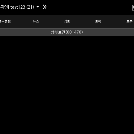
지연] test123 (21)
투자클럽
뉴스
정보
토픽
토론
삼부토건(001470)