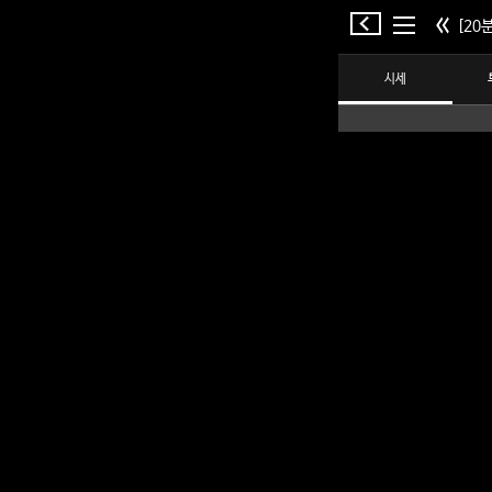
[20분
시세