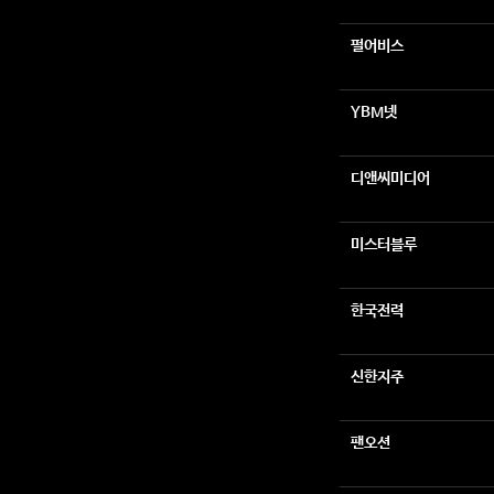
펄어비스
YBM넷
디앤씨미디어
미스터블루
한국전력
신한지주
팬오션