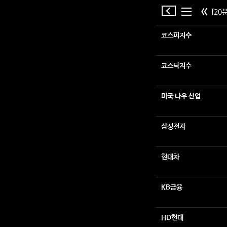
[20분
코스피지수
코스닥지수
미국 다우 산업
삼성전자
현대차
KB금융
HD현대